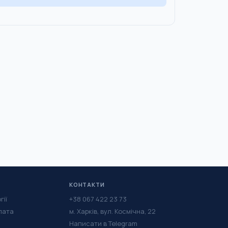
КОНТАКТИ
гії
+38 067 422 23 73
лата
м. Харків, вул. Космічна, 22
Написати в Telegram