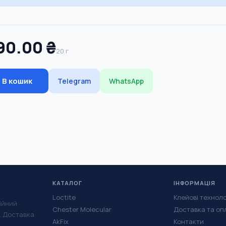
90.00 ₴
20 г
В кошик
Telegram
WhatsApp
КАТАЛОГ
ІНФОРМАЦІЯ
Loctite
Клейові техноло
ійний
Chester Molecular
Доставка та оп
у. Доставка
AkFix
Контакти