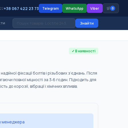
+38 067 422 23 73
🛒
 22
Telegram
WhatsApp
Viber
0
кти
Знайти
✓ В наявності
дійної фіксації болтів і різьбових з’єднань. Після
гаючи повної міцності за 3‑6 годин. Підходить для
ь до корозії, вібрації і хімічних впливів.
 у менеджера