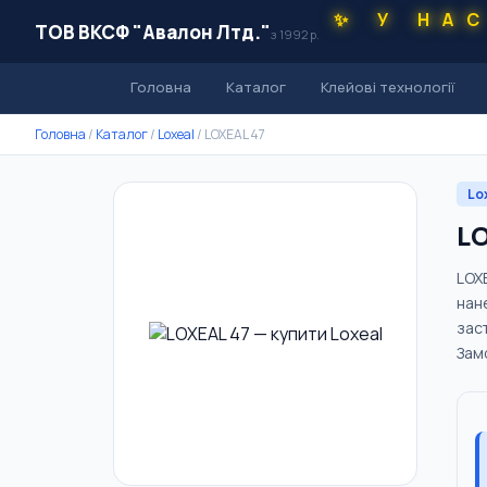
✨ У НА
ТОВ ВКСФ "Авалон Лтд."
з 1992 р.
Головна
Каталог
Клейові технології
Головна
/
Каталог
/
Loxeal
/
LOXEAL 47
Lo
LO
LOXE
нане
заст
Зам