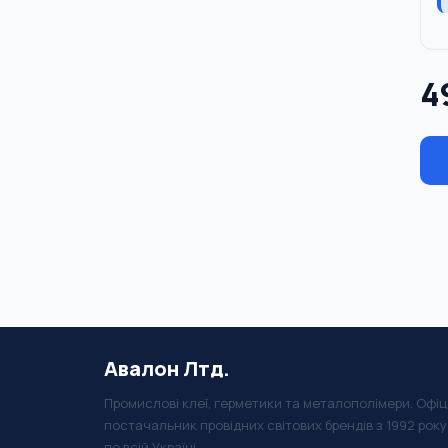
4
Авалон Лтд.
Промислові клеї, герметики та металополімери. Офіц
постачальник провідних світових брендів з 1992 рок
по всій Україні.