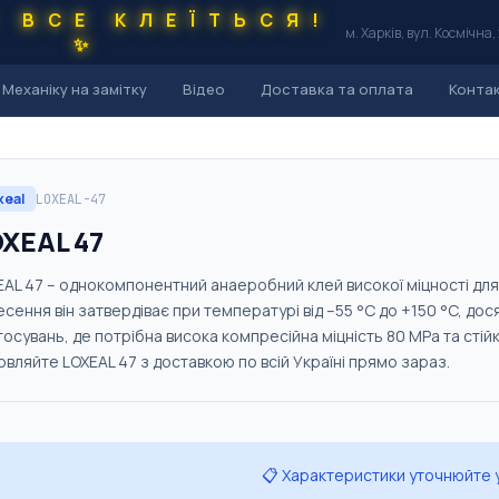
С ВСЕ КЛЕЇТЬСЯ!
м. Харків, вул. Космічна,
✨
Механіку на замітку
Відео
Доставка та оплата
Конта
xeal
LOXEAL-47
XEAL 47
AL 47 – однокомпонентний анаеробний клей високої міцності для на
сення він затвердіває при температурі від –55 °C до +150 °C, дося
осувань, де потрібна висока компресійна міцність 80 MPa та стійкіст
овляйте LOXEAL 47 з доставкою по всій Україні прямо зараз.
📋 Характеристики уточнюйте