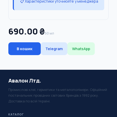
📋 Характеристики уточнюйте у менеджера
690.00 ₴
50 мл
В кошик
Telegram
WhatsApp
Авалон Лтд.
Промислові клеї, герметики та металополімери. Офіційний
постачальник провідних світових брендів з 1992 року.
Доставка по всій Україні.
КАТАЛОГ