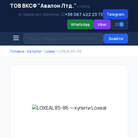
ТОВ ВКСФ "Авалон Лтд."
з 1992 р.
+38 067 422 23 73
м. Харків, вул. Космічна, 22
Telegram
🛒
WhatsApp
Viber
0
Знайти
Головна
/
Каталог
/
Loxeal
/
LOXEAL 85-86