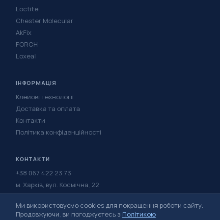
Loctite
Chester Molecular
AkFix
FORCH
Loxeal
ІНФОРМАЦІЯ
Клейові технології
Доставка та оплата
Контакти
Політика конфіденційності
КОНТАКТИ
+38 067 422 23 73
м. Харків, вул. Космічна, 22
Написати в Telegram
Ми використовуємо cookies для покращення роботи сайту.
Написати у Viber
Продовжуючи, ви погоджуєтесь з
Політикою