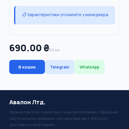
📋 Характеристики уточнюйте у менеджера
690.00 ₴
50 мл
В кошик
Telegram
WhatsApp
Авалон Лтд.
Промислові клеї, герметики та металополімери. Офіційний
постачальник провідних світових брендів з 1992 року.
Доставка по всій Україні.