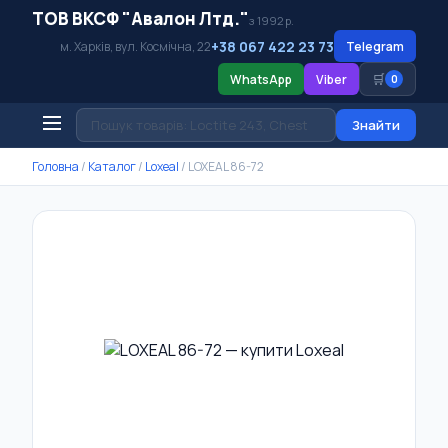
ТОВ ВКСФ "Авалон Лтд."
з 1992 р.
+38 067 422 23 73
м. Харків, вул. Космічна, 22
Telegram
🛒
WhatsApp
Viber
0
Знайти
Головна
/
Каталог
/
Loxeal
/
LOXEAL 86-72