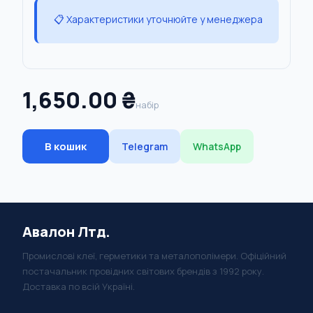
📋 Характеристики уточнюйте у менеджера
1,650.00 ₴
набір
В кошик
Telegram
WhatsApp
Авалон Лтд.
Промислові клеї, герметики та металополімери. Офіційний
постачальник провідних світових брендів з 1992 року.
Доставка по всій Україні.