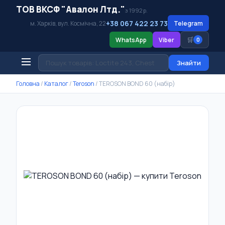
ТОВ ВКСФ "Авалон Лтд."
з 1992 р.
+38 067 422 23 73
м. Харків, вул. Космічна, 22
Telegram
🛒
WhatsApp
Viber
0
Знайти
Головна
/
Каталог
/
Teroson
/
TEROSON BOND 60 (набір)