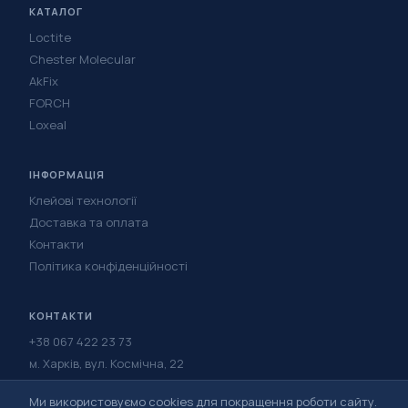
КАТАЛОГ
Loctite
Chester Molecular
AkFix
FORCH
Loxeal
ІНФОРМАЦІЯ
Клейові технології
Доставка та оплата
Контакти
Політика конфіденційності
КОНТАКТИ
+38 067 422 23 73
м. Харків, вул. Космічна, 22
Написати в Telegram
Ми використовуємо cookies для покращення роботи сайту.
Написати у Viber