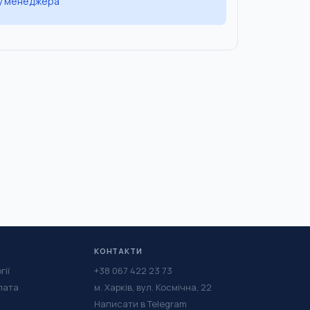
 у менеджера
КОНТАКТИ
гії
+38 067 422 23 73
лата
м. Харків, вул. Космічна, 22
Написати в Telegram