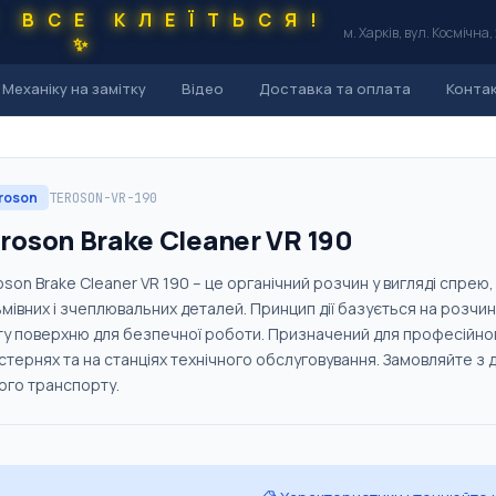
С ВСЕ КЛЕЇТЬСЯ!
м. Харків, вул. Космічна,
✨
Механіку на замітку
Відео
Доставка та оплата
Конта
roson
TEROSON-VR-190
roson Brake Cleaner VR 190
oson Brake Cleaner VR 190 – це органічний розчин у вигляді спрею
ьмівних і зчеплювальних деталей. Принцип дії базується на розчи
ту поверхню для безпечної роботи. Призначений для професійног
стернях та на станціях технічного обслуговування. Замовляйте з д
ого транспорту.