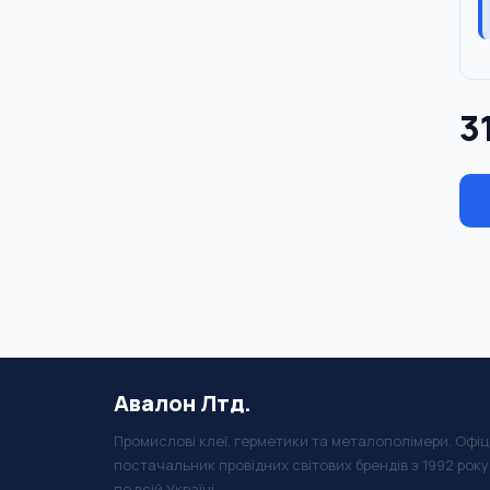
3
Авалон Лтд.
Промислові клеї, герметики та металополімери. Офіц
постачальник провідних світових брендів з 1992 рок
по всій Україні.