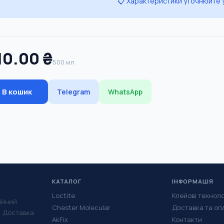
📋 Характеристики уточнюйте
10.00 ₴
500 мл
В кошик
Telegram
WhatsApp
КАТАЛОГ
ІНФОРМАЦІЯ
Loctite
Клейові техноло
ійний
Chester Molecular
Доставка та оп
у. Доставка
AkFix
Контакти