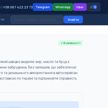
+38 067 422 23 73
🛒
 22
Telegram
WhatsApp
Viber
0
кти
Знайти
✓ В наявності
, який швидко видаляє жир, масло та бруд з
ненні забруднень без залишків, що забезпечує
о та домашнього використання в автосервісах,
оставкою по Україні та підтримуйте справність