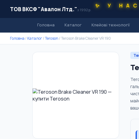
✨ У НА
ТОВ ВКСФ "Авалон Лтд."
з 1992 р.
Головна
Каталог
Клейові технології
Головна
/
Каталог
/
Teroson
/
Teroson Brake Cleaner VR 190
Te
Te
Ter
гал
чис
май
ваш