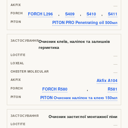
—
FORCH L296
,
S409
,
S410
,
S411
PITON PRO Penetrating oil 500мл
Очисник клеїв, наліпок та залишків
герметика
—
—
—
Akfix A104
FORCH R580
,
R581
PITON Очисник наліпок та клею 150мл
Очисник застиглої монтажної піни
—