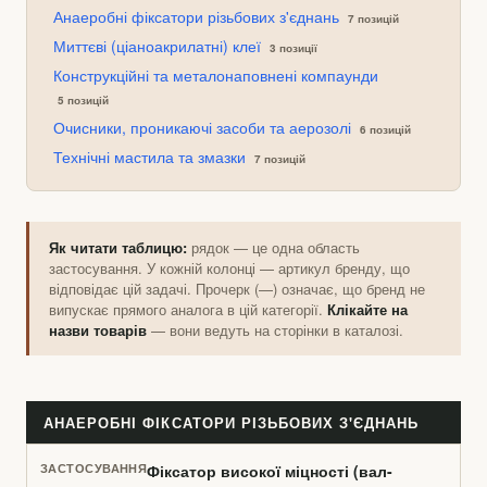
Анаеробні фіксатори різьбових з'єднань
7 позицій
Миттєві (ціаноакрилатні) клеї
3 позиції
Конструкційні та металонаповнені компаунди
5 позицій
Очисники, проникаючі засоби та аерозолі
6 позицій
Технічні мастила та змазки
7 позицій
Як читати таблицю:
рядок — це одна область
застосування. У кожній колонці — артикул бренду, що
відповідає цій задачі. Прочерк (—) означає, що бренд не
випускає прямого аналога в цій категорії.
Клікайте на
назви товарів
— вони ведуть на сторінки в каталозі.
АНАЕРОБНІ ФІКСАТОРИ РІЗЬБОВИХ З'ЄДНАНЬ
Фіксатор високої міцності (вал-