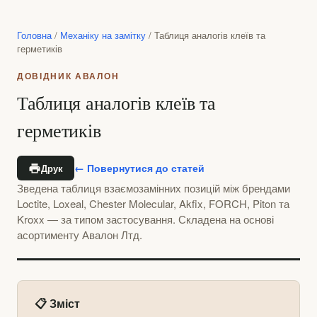
Головна
/
Механіку на замітку
/
Таблиця аналогів клеїв та
герметиків
ДОВІДНИК АВАЛОН
Таблиця аналогів клеїв та
герметиків
← Повернутися до статей
Друк
Зведена таблиця взаємозамінних позицій між брендами
Loctite, Loxeal, Chester Molecular, Akfix, FORCH, Piton та
Kroxx — за типом застосування. Складена на основі
асортименту Авалон Лтд.
📋 Зміст