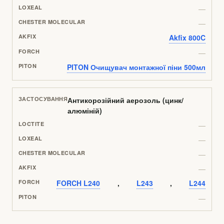
—
—
Akfix 800C
—
PITON Очищувач монтажної піни 500мл
Антикорозійний аерозоль (цинк/
алюміній)
—
—
—
—
FORCH L240
,
L243
,
L244
—