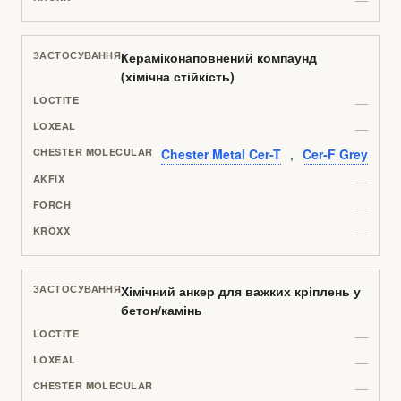
Кераміконаповнений компаунд
(хімічна стійкість)
—
—
Chester Metal Cer-T
,
Cer-F Grey
—
—
—
Хімічний анкер для важких кріплень у
бетон/камінь
—
—
—