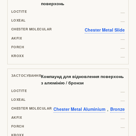
поверхонь
—
—
Chester Metal Slide
—
—
—
Компаунд для відновлення поверхонь
з алюмінію / бронзи
—
—
Chester Metal Aluminium
,
Bronze
—
—
—