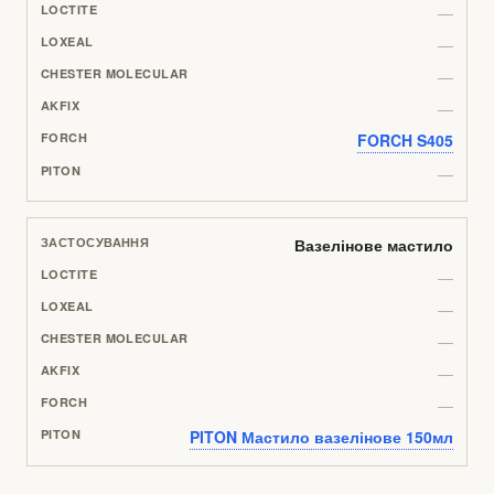
—
—
—
—
FORCH S405
—
Вазелінове мастило
—
—
—
—
—
PITON Мастило вазелінове 150мл