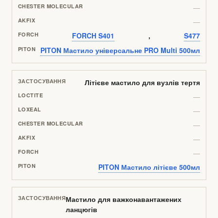
—
—
FORCH S401
,
S477
PITON Мастило універсальне PRO Multi 500мл
Літієве мастило для вузлів тертя
—
—
—
—
—
PITON Мастило літієве 500мл
Мастило для важконавантажених
ланцюгів