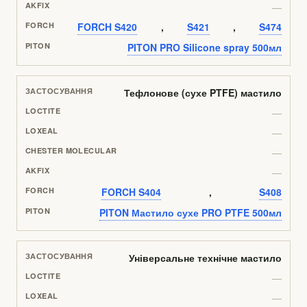
—
FORCH S420
,
S421
,
S474
PITON PRO Silicone spray 500мл
Тефлонове (сухе PTFE) мастило
—
—
—
—
FORCH S404
,
S408
PITON Мастило сухе PRO PTFE 500мл
Універсальне технічне мастило
—
—