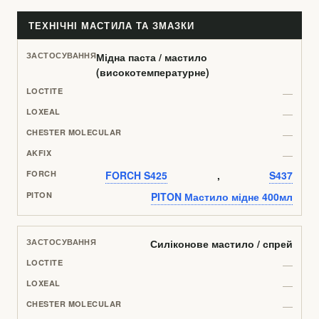
ТЕХНІЧНІ МАСТИЛА ТА ЗМАЗКИ
Мідна паста / мастило
(високотемпературне)
—
—
—
—
FORCH S425
,
S437
PITON Мастило мідне 400мл
Силіконове мастило / спрей
—
—
—